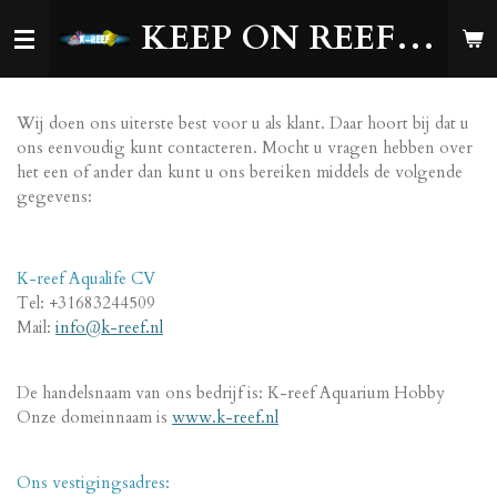
Ga
KEEP ON REEFING!
direct
naar
de
hoofdinhoud
Wij doen ons uiterste best voor u als klant. Daar hoort bij dat u
ons eenvoudig kunt contacteren. Mocht u vragen hebben over
het een of ander dan kunt u ons bereiken middels de volgende
gegevens:
K-reef Aqualife CV
Tel: +31683244509
Mail:
info@k-reef.nl
De handelsnaam van ons bedrijf is: K-reef Aquarium Hobby
Onze domeinnaam is
www.k-reef.nl
Ons vestigingsadres: