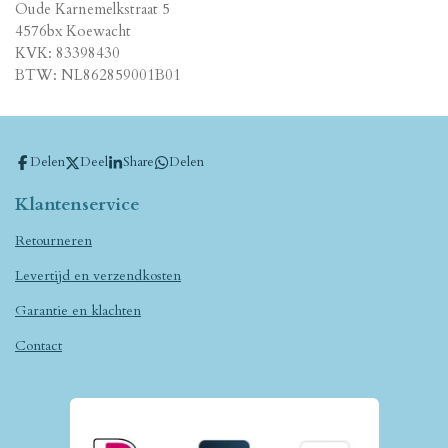
Oude Karnemelkstraat 5
4576bx Koewacht
KVK: 83398430
BTW: NL862859001B01
Delen
Deel
Share
Delen
Klantenservice
Retourneren
Levertijd en verzendkosten
Garantie en klachten
Contact