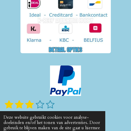
1
2
3
4
5
S
R
t
a
s
s
s
s
s
e
110 stemmen
t
Deze website gebruikt cookies voor analyse-
m
t
t
t
t
t
© 2020 - 2026 K-reef Aquarium Hobby
i
doeleinden en/of het tonen van advertenties. Door
m
n
gebruik te blijven maken van de site gaat u hiermee
e