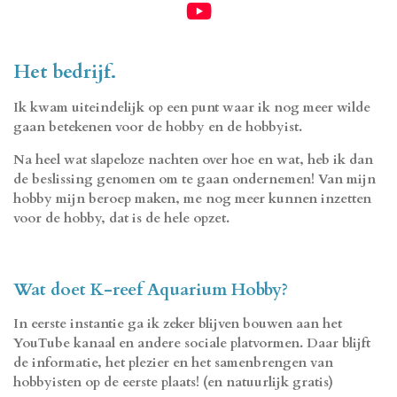
Y
o
u
Het bedrijf.
T
Ik kwam uiteindelijk op een punt waar ik nog meer wilde
u
gaan betekenen voor de hobby en de hobbyist.
b
Na heel wat slapeloze nachten over hoe en wat, heb ik dan
e
de beslissing genomen om te gaan ondernemen! Van mijn
hobby mijn beroep maken, me nog meer kunnen inzetten
voor de hobby, dat is de hele opzet.
Wat doet K-reef Aquarium Hobby?
In eerste instantie ga ik zeker blijven bouwen aan het
YouTube kanaal en andere sociale platvormen. Daar blijft
de informatie, het plezier en het samenbrengen van
hobbyisten op de eerste plaats! (en natuurlijk gratis)