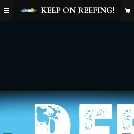
Ga
KEEP ON REEFING!
direct
naar
de
hoofdinhoud