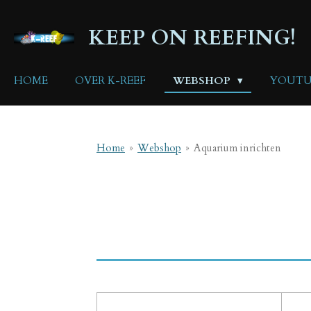
Ga
direct
KEEP ON REEFING!
naar
de
hoofdinhoud
HOME
OVER K-REEF
WEBSHOP
YOUTU
Home
»
Webshop
»
Aquarium inrichten