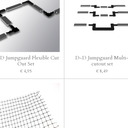
D Jumpguard Flexible Cut
D-D Jumpguard Multi
Out Set
cutout set
€ 4,95
€ 8,49