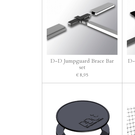
D-D Jumpguard Brace Bar
D-
set
€ 8,95