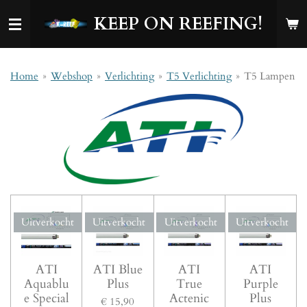
Ga
KEEP ON REEFING!
direct
naar
de
hoofdinhoud
Home
»
Webshop
»
Verlichting
»
T5 Verlichting
»
T5 Lampen
Uitverkocht
Uitverkocht
Uitverkocht
Uitverkocht
ATI
ATI Blue
ATI
ATI
Aquablu
Plus
True
Purple
e Special
Actenic
Plus
€ 15,90