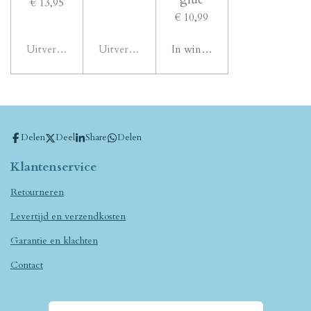
€ 13,95
€ 10,99
Uitverkocht
Uitverkocht
In winkelwagen
Delen
Deel
Share
Delen
Klantenservice
Retourneren
Levertijd en verzendkosten
Garantie en klachten
Contact