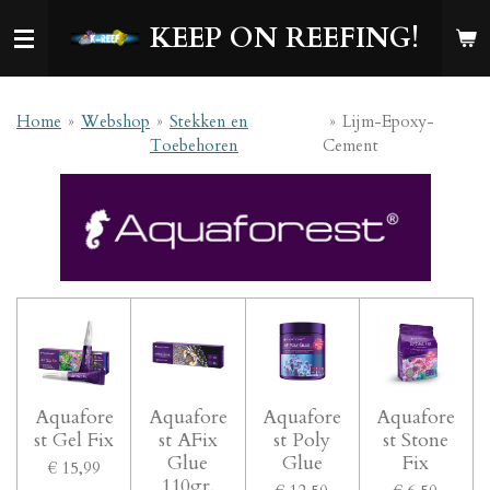
Ga
KEEP ON REEFING!
direct
naar
de
hoofdinhoud
Home
»
Webshop
»
Stekken en
»
Lijm-Epoxy-
Toebehoren
Cement
Aquafore
Aquafore
Aquafore
Aquafore
st Gel Fix
st AFix
st Poly
st Stone
Glue
Glue
Fix
€ 15,99
110gr.