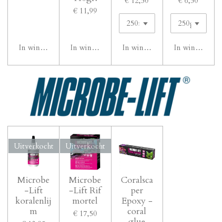
€ 12,50
€ 6,50
€ 11,99
In winkelwagen
In winkelwagen
In winkelwagen
In winkelwag
Uitverkocht
Uitverkocht
Microbe
Microbe
Coralsca
-Lift
-Lift Rif
per
koralenlij
mortel
Epoxy -
m
coral
€ 17,50
glue