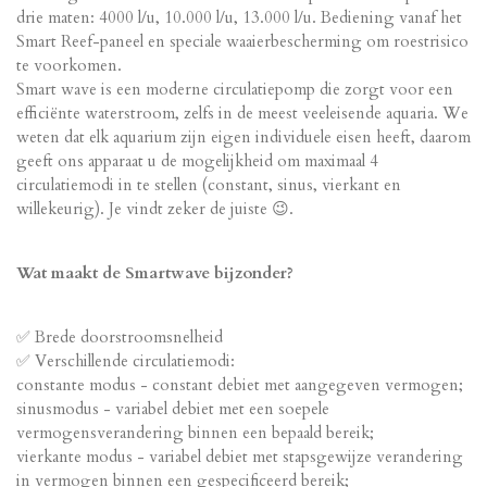
drie maten: 4000 l/u, 10.000 l/u, 13.000 l/u. Bediening vanaf het
Smart Reef-paneel en speciale waaierbescherming om roestrisico
te voorkomen.
Smart wave is een moderne circulatiepomp die zorgt voor een
efficiënte waterstroom, zelfs in de meest veeleisende aquaria. We
weten dat elk aquarium zijn eigen individuele eisen heeft, daarom
geeft ons apparaat u de mogelijkheid om maximaal 4
circulatiemodi in te stellen (constant, sinus, vierkant en
willekeurig). Je vindt zeker de juiste 😉.
Wat maakt de Smartwave bijzonder?
✅ Brede doorstroomsnelheid
✅ Verschillende circulatiemodi:
constante modus - constant debiet met aangegeven vermogen;
sinusmodus - variabel debiet met een soepele
vermogensverandering binnen een bepaald bereik;
vierkante modus - variabel debiet met stapsgewijze verandering
in vermogen binnen een gespecificeerd bereik;