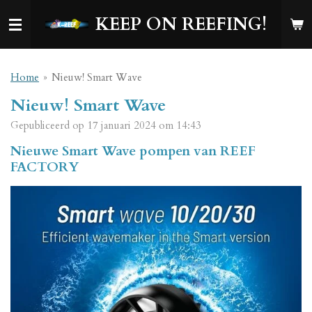
Ga
KEEP ON REEFING!
direct
naar
de
hoofdinhoud
Home
»
Nieuw! Smart Wave
Nieuw! Smart Wave
Gepubliceerd op 17 januari 2024 om 14:43
Nieuwe Smart Wave pompen van REEF
FACTORY