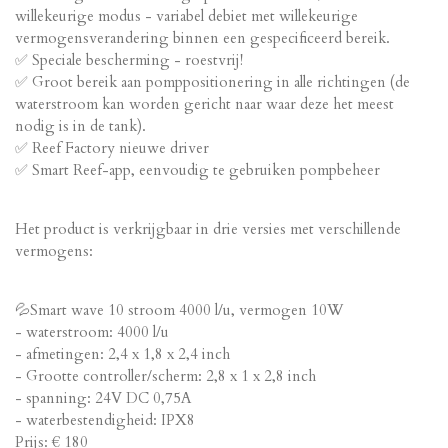
willekeurige modus - variabel debiet met willekeurige
vermogensverandering binnen een gespecificeerd bereik.
✅ Speciale bescherming - roestvrij!
✅ Groot bereik aan pomppositionering in alle richtingen (de
waterstroom kan worden gericht naar waar deze het meest
nodig is in de tank).
✅ Reef Factory nieuwe driver
✅ Smart Reef-app, eenvoudig te gebruiken pompbeheer
Het product is verkrijgbaar in drie versies met verschillende
vermogens:
💦Smart wave 10 stroom 4000 l/u, vermogen 10W
- waterstroom: 4000 l/u
- afmetingen: 2,4 x 1,8 x 2,4 inch
- Grootte controller/scherm: 2,8 x 1 x 2,8 inch
- spanning: 24V DC 0,75A
- waterbestendigheid: IPX8
Prijs: € 180