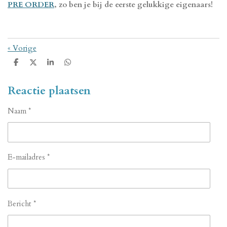
PRE ORDER
, zo ben je bij de eerste gelukkige eigenaars!
«
Vorige
D
D
S
D
e
e
h
e
l
e
a
l
e
l
r
e
Reactie plaatsen
n
e
n
Naam *
E-mailadres *
Bericht *