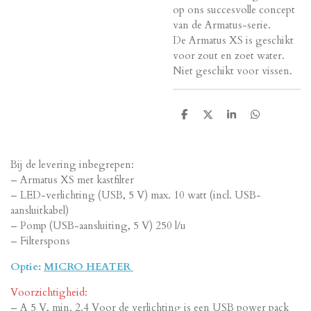
op ons succesvolle concept
van de Armatus-serie.
De Armatus XS is geschikt
voor zout en zoet water.
Niet geschikt voor vissen.
D
D
S
D
e
e
h
e
l
e
a
l
e
l
r
e
n
e
n
Bij de levering inbegrepen:
– Armatus XS met kastfilter
– LED-verlichting (USB, 5 V) max. 10 watt (incl. USB-
aansluitkabel)
– Pomp (USB-aansluiting, 5 V) 250 l/u
– Filterspons
Optie:
MICRO HEATER
Voorzichtigheid:
– A 5 V, min. 2.4 Voor de verlichting is een USB power pack