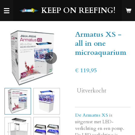
Ga
KEEP ON REEFING!
direct
naar
de
Armatus XS -
hoofdinhoud
all in one
microaquarium
€ 119,95
Uitverkocht
De Armatus XS
is
uitgerust met LED-
verlichting en een pomp.
De LED verlichting is