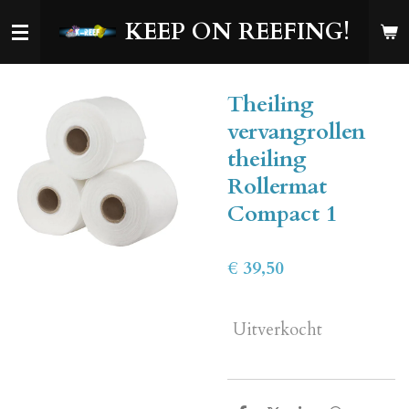
Ga
KEEP ON REEFING!
direct
naar
de
Theiling
hoofdinhoud
vervangrollen
theiling
Rollermat
Compact 1
€ 39,50
Uitverkocht