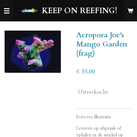
Ga
KEEP ON REEFING!
direct
naar
de
Acropora Joe's
hoofdinhoud
Mango Garden
(frag)
€ 55,00
Uitverkocht
Foto ter illustratie
Leveren op afspraak of
ophalen in de winkel op