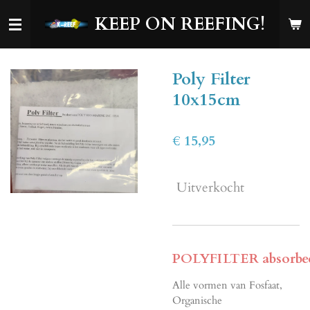
Ga
KEEP ON REEFING!
direct
naar
de
Poly Filter
hoofdinhoud
10x15cm
€ 15,95
Uitverkocht
POLYFILTER absorbee
Alle vormen van Fosfaat,
Organische