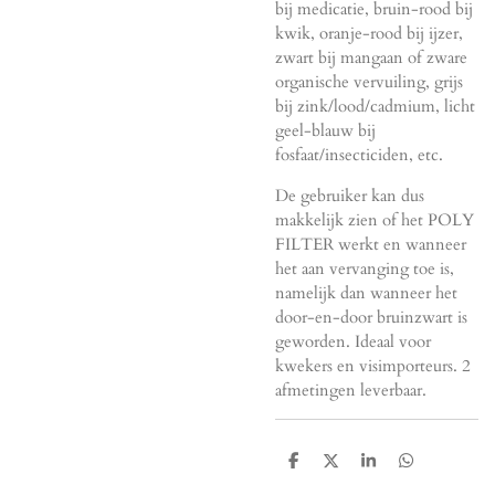
bij medicatie, bruin-rood bij
kwik, oranje-rood bij ijzer,
zwart bij mangaan of zware
organische vervuiling, grijs
bij zink/lood/cadmium, licht
geel-blauw bij
fosfaat/insecticiden, etc.
De gebruiker kan dus
makkelijk zien of het POLY
FILTER werkt en wanneer
het aan vervanging toe is,
namelijk dan wanneer het
door-en-door bruinzwart is
geworden. Ideaal voor
kwekers en visimporteurs. 2
afmetingen leverbaar.
D
D
S
D
e
e
h
e