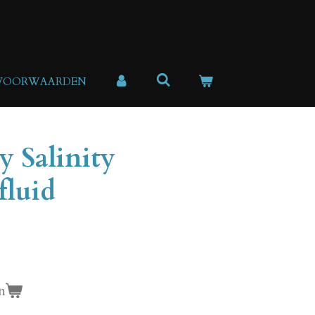
 VOORWAARDEN
y Salinity
fluid
n