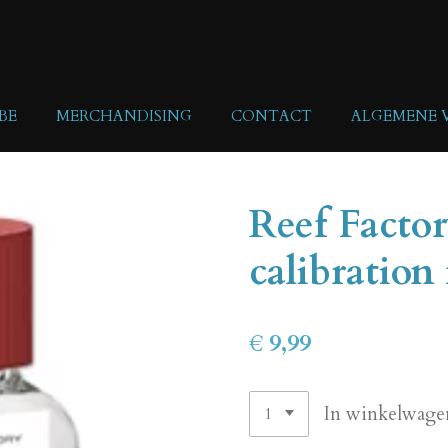
BE
MERCHANDISING
CONTACT
ALGEMENE
Reef Factor
calibration 
€ 9,99
In winkelwage