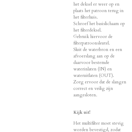
het deksel er weer op en
plaats het patroon terug in
het filterhuis.
Schroef het basislichaam op
het filterdeksel.
Gebruik hiervoor de
filterpatroonsleutel.
Sluit de waterbron en een
afvoerslang aan op de
daarvoor bestemde
waterinlaten (IN) en
wateruitlaten (OUT).
Zorg ervoor dat de slangen
correct en veilig zijn
aangesloten.
Kijk uit!
Het multifilter moet stevig
worden bevestigd, zodat