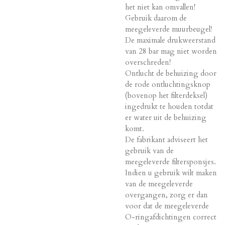
het niet kan omvallen!
Gebruik daarom de
meegeleverde muurbeugel!
De maximale drukweerstand
van 28 bar mag niet worden
overschreden!
Ontlucht de behuizing door
de rode ontluchtingsknop
(bovenop het filterdeksel)
ingedrukt te houden totdat
er water uit de behuizing
komt.
De fabrikant adviseert het
gebruik van de
meegeleverde filtersponsjes.
Indien u gebruik wilt maken
van de meegeleverde
overgangen, zorg er dan
voor dat de meegeleverde
O-ringafdichtingen correct