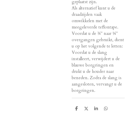
geplaatst zijn.
Als alternatief kunt u de
draadzijden vaak
omwikkelen met de
meegeleverde teflontape.
Voordat u de ¾'' naar ¼''
overgangen gebruikt, dient
u op het volgende te letten:
Voordat u de slang
installeert, verwijdert u de
blauwe borgringen en
drukt u de houder naar
beneden. Zodra de slang is
aangesloten, vervangt u de
borgringen.
D
D
S
D
e
e
h
e
l
e
a
l
e
l
r
e
n
e
n