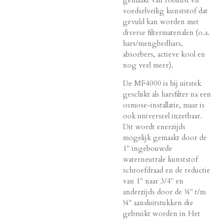
voedselveilig kunststof dat
gevuld kan worden met
diverse filtermaterialen (o.a.
hars/mengbedhars,
absorbers, actieve kool en
nog veel meer).
De MF4000 is bij uitstek
geschikt als harsfilter na een
osmose-installatie, maar is
ook universeel inzetbaar.
Dit wordt enerzijds
mogelijk gemaakt door de
1" ingebouwde
waterneutrale kunststof
schroefdraad en de reductie
van 1" naar 3/4" en
anderzijds door de ¾" t/m
¼" aansluitstukken die
gebruikt worden in Het