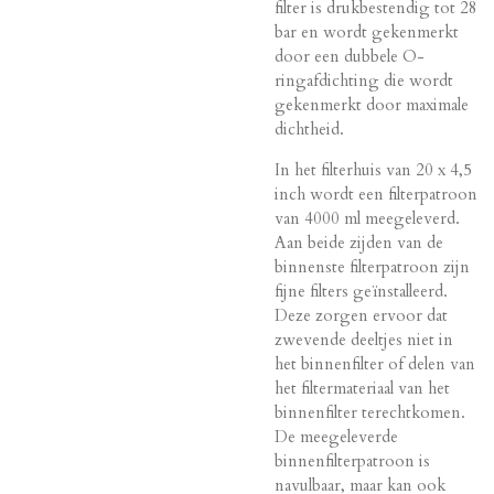
filter is drukbestendig tot 28
bar en wordt gekenmerkt
door een dubbele O-
ringafdichting die wordt
gekenmerkt door maximale
dichtheid.
In het filterhuis van 20 x 4,5
inch wordt een filterpatroon
van 4000 ml meegeleverd.
Aan beide zijden van de
binnenste filterpatroon zijn
fijne filters geïnstalleerd.
Deze zorgen ervoor dat
zwevende deeltjes niet in
het binnenfilter of delen van
het filtermateriaal van het
binnenfilter terechtkomen.
De meegeleverde
binnenfilterpatroon is
navulbaar, maar kan ook