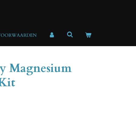
VOORWAARDEN
ry Magnesium
Kit