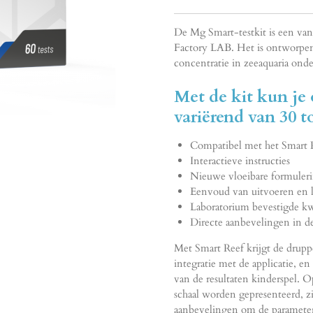
De Mg Smart-testkit is een van
Factory LAB. Het is ontworpe
concentratie in zeeaquaria ond
Met de kit kun je 
variërend van 30 t
Compatibel met het Smart 
Interactieve instructies
Nieuwe vloeibare formulerin
Eenvoud van uitvoeren en le
Laboratorium bevestigde kwa
Directe aanbevelingen in de
Met Smart Reef krijgt de drupp
integratie met de applicatie, e
van de resultaten kinderspel. Op
schaal worden gepresenteerd, z
aanbevelingen om de parameter