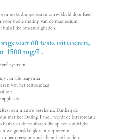
 een reeks druppeltesten ontwikkeld door Reef
n voor snelle meting van de magnesium
er huiselijke omstandigheden.
ongeveer 60 tests uitvoeren,
ot 1500 mg/L.
Reef-systeem
g van alle reagentia
zen van het testresultaat
liteit
 applicatie
eltest een nieuwe betekenis. Dankzij de
n dus met het Dosing Panel, wordt de interpretatie
 basis van de resultaten die op een duidelijke
ien we gemakkelijk te interpreteren
 in het meest optimale bereik te houden.