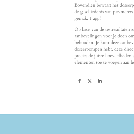
Bovendien bewaart het doseerp
de geschiedenis van parameters
gemak, 1 app!
Op basis van de testresultaten 
aanbevelingen voor je doen om 
behouden. Je kunt deze aanbeve
doseerpompen hebt, deze direct
precies de juiste hoeveelheden
elementen toe te voegen aan h
D
D
S
e
e
h
l
e
a
e
l
r
n
e