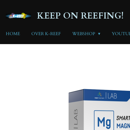
Ga
direct
KEEP ON REEFING!
naar
de
hoofdinhoud
HOME
OVER K-REEF
WEBSHOP
YOUTU