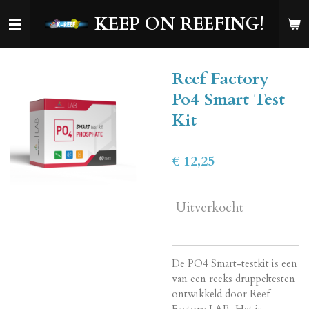
Ga
KEEP ON REEFING!
direct
naar
de
Reef Factory
hoofdinhoud
Po4 Smart Test
Kit
€ 12,25
Uitverkocht
De PO4 Smart-testkit is een
van een reeks druppeltesten
ontwikkeld door Reef
Factory LAB. Het is