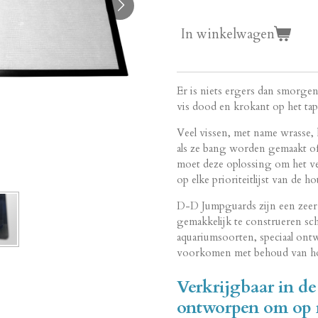
In winkelwagen
Er is niets ergers dan smorge
vis dood en krokant op het tapi
Veel vissen, met name wrasse,
als ze bang worden gemaakt of
moet deze oplossing om het ve
op elke prioriteitlijst van de h
D-D Jumpguards zijn een zeer l
gemakkelijk te construeren s
aquariumsoorten, speciaal ont
voorkomen met behoud van hog
Verkrijgbaar in de
ontworpen om op 