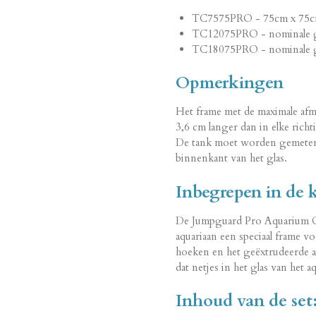
TC7575PRO - 75cm x 75cm
TC12075PRO - nominale g
TC18075PRO - nominale gr
Opmerkingen
Het frame met de maximale afme
3,6 cm langer dan in elke rich
De tank moet worden gemeten v
binnenkant van het glas.
Inbegrepen in de k
De Jumpguard Pro Aquarium Co
aquariaan een speciaal frame v
hoeken en het geëxtrudeerde a
dat netjes in het glas van het 
Inhoud van de set