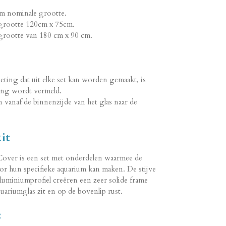
 nominale grootte.
rootte 120cm x 75cm.
ootte van 180 cm x 90 cm.
ting dat uit elke set kan worden gemaakt, is
ting wordt vermeld.
anaf de binnenzijde van het glas naar de
it
ver is een set met onderdelen waarmee de
oor hun specifieke aquarium kan maken. De stijve
luminiumprofiel creëren een zeer solide frame
aquariumglas zit en op de bovenlip rust.
: