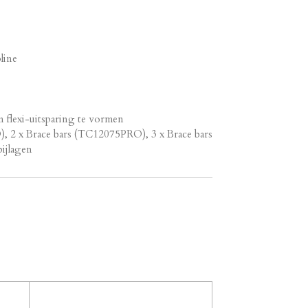
line
flexi-uitsparing te vormen
, 2 x Brace bars (TC12075PRO), 3 x Brace bars
ijlagen