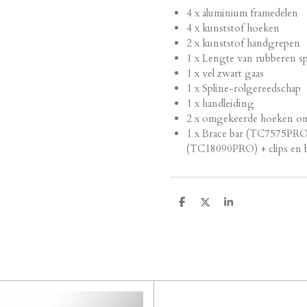
4 x aluminium framedelen
4 x kunststof hoeken
2 x kunststof handgrepen
1 x Lengte van rubberen sp
1 x vel zwart gaas
1 x Spline-rolgereedschap
1 x handleiding
2 x omgekeerde hoeken om 
1 x Brace bar (TC7575PRO)
(TC18090PRO) + clips en b
D
D
S
e
e
h
l
e
a
e
l
r
n
e