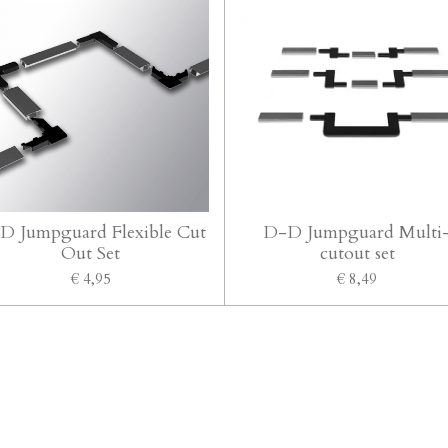
D Jumpguard Flexible Cut
D-D Jumpguard Multi
Out Set
cutout set
€ 4,95
€ 8,49