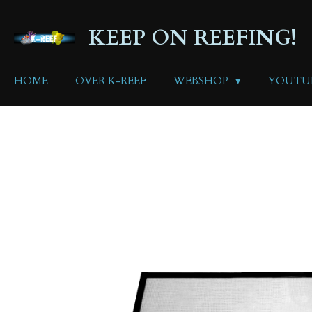
Ga
direct
KEEP ON REEFING!
naar
de
hoofdinhoud
HOME
OVER K-REEF
WEBSHOP
YOUTU