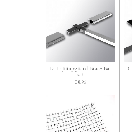
D-D Jumpguard Brace Bar
D-
set
€ 8,95