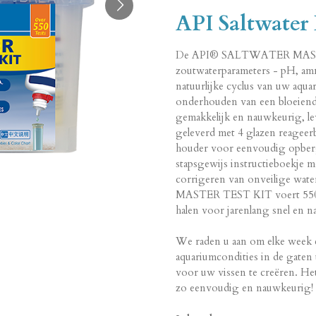
API Saltwater 
De API® SALTWATER MASTER
zoutwaterparameters - pH, amm
natuurlijke cyclus van uw aqua
onderhouden van een bloeiend 
gemakkelijk en nauwkeurig, le
geleverd met 4 glazen reageerb
houder voor eenvoudig opberg
stapsgewijs instructieboekje m
corrigeren van onveilige w
MASTER TEST KIT voert 550+ te
halen voor jarenlang snel en 
We raden u aan om elke week 
aquariumcondities in de gaten
voor uw vissen te creëren. He
zo eenvoudig en nauwkeurig!