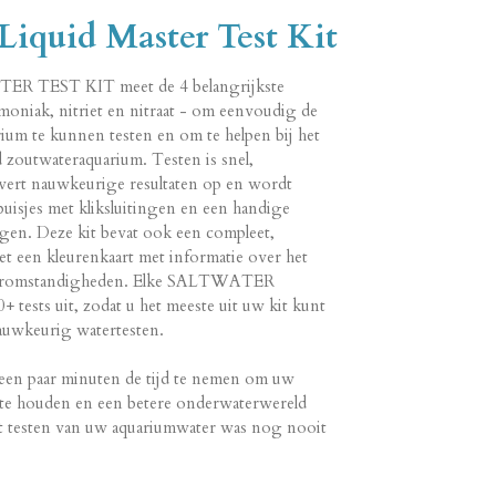
Liquid Master Test Kit
 TEST KIT meet de 4 belangrijkste
oniak, nitriet en nitraat - om eenvoudig de
rium te kunnen testen en om te helpen bij het
zoutwateraquarium. Testen is snel,
vert nauwkeurige resultaten op en wordt
uisjes met kliksluitingen en een handige
en. Deze kit bevat ook een compleet,
et een kleurenkaart met informatie over het
ateromstandigheden. Elke SALTWATER
sts uit, zodat u het meeste uit uw kit kunt
nauwkeurig watertesten.
een paar minuten de tijd te nemen om uw
 te houden en een betere onderwaterwereld
t testen van uw aquariumwater was nog nooit