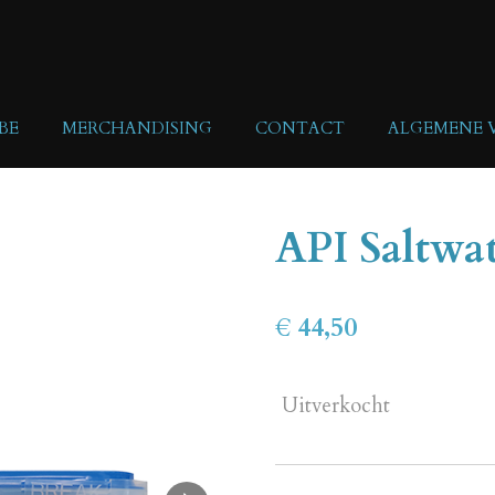
BE
MERCHANDISING
CONTACT
ALGEMENE
API Saltwat
€ 44,50
Uitverkocht