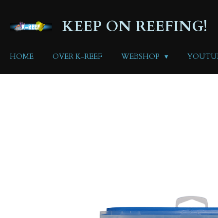
Ga
direct
KEEP ON REEFING!
naar
de
hoofdinhoud
HOME
OVER K-REEF
WEBSHOP
YOUTU