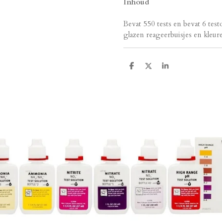
Inhoud
Bevat 550 tests en bevat 6 test
glazen reageerbuisjes en kleur
D
D
S
e
e
h
l
e
a
e
l
r
n
e