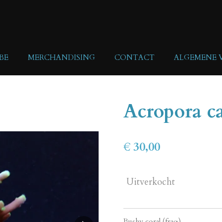
BE
MERCHANDISING
CONTACT
ALGEMENE
Acropora c
€ 30,00
Uitverkocht
Bushy coral (frag)