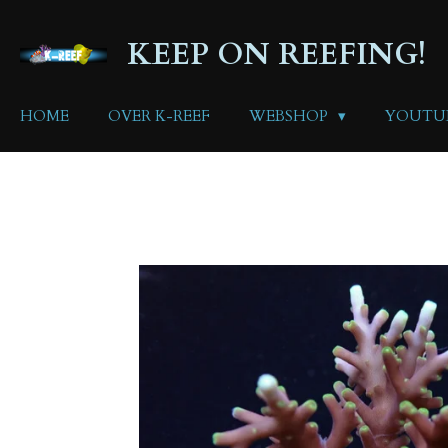
Ga
direct
KEEP ON REEFING!
naar
de
hoofdinhoud
HOME
OVER K-REEF
WEBSHOP
YOUTU