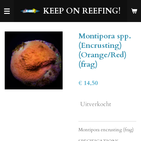
Ga
KEEP ON REEFING!
direct
naar
de
Montipora spp.
hoofdinhoud
(Encrusting)
(Orange/Red)
(frag)
€ 14,50
Uitverkocht
Montipora encrusting (frag)