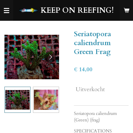
Ga
KEEP ON REEFING!
direct
naar
de
Seriatopora
hoofdinhoud
caliendrum
Green Frag
€ 14,00
Uitverkocht
Seriatopora caliendrum
(Green) (frag)
SPECIFICATIONS