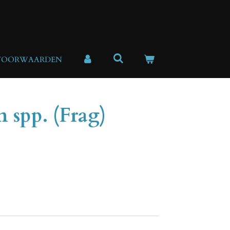
VOORWAARDEN
 spp. (Frag)