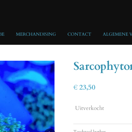
BE
MERCHANDISING
CONTACT
ALGEMENE 
Sarcophyton
€ 23,50
Uitverkocht
Toadstool leather