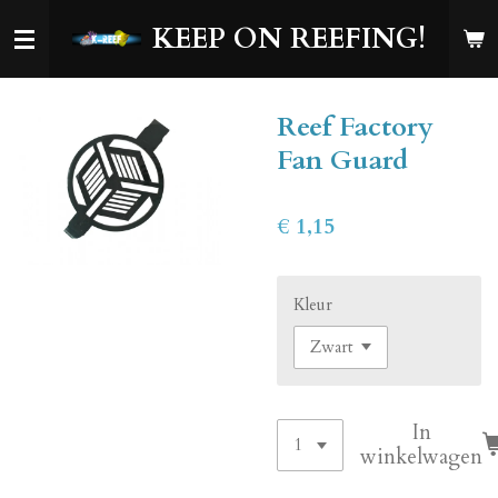
Ga
KEEP ON REEFING!
direct
naar
de
Reef Factory
hoofdinhoud
Fan Guard
€ 1,15
Kleur
In
winkelwagen