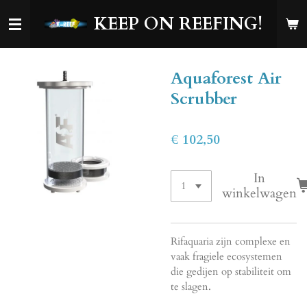
Ga
KEEP ON REEFING!
direct
naar
de
Aquaforest Air
hoofdinhoud
Scrubber
€ 102,50
In
winkelwagen
Rifaquaria zijn complexe en
vaak fragiele ecosystemen
die gedijen op stabiliteit om
te slagen.