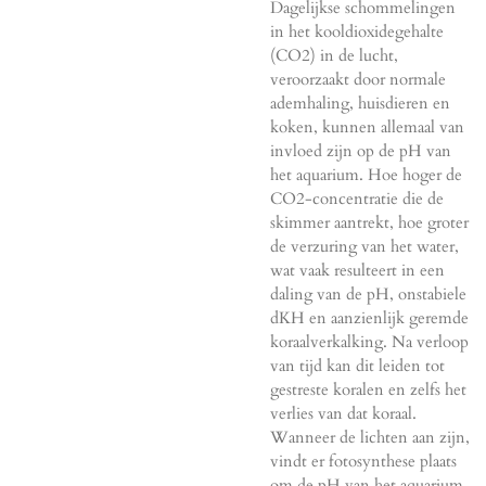
Dagelijkse schommelingen
in het kooldioxidegehalte
(CO2) in de lucht,
veroorzaakt door normale
ademhaling, huisdieren en
koken, kunnen allemaal van
invloed zijn op de pH van
het aquarium. Hoe hoger de
CO2-concentratie die de
skimmer aantrekt, hoe groter
de verzuring van het water,
wat vaak resulteert in een
daling van de pH, onstabiele
dKH en aanzienlijk geremde
koraalverkalking. Na verloop
van tijd kan dit leiden tot
gestreste koralen en zelfs het
verlies van dat koraal.
Wanneer de lichten aan zijn,
vindt er fotosynthese plaats
om de pH van het aquarium