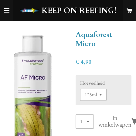
Ga
KEEP ON REEFING!
direct
naar
de
Aquaforest
hoofdinhoud
Micro
€ 4,90
Hoeveelheid
In
winkelwagen