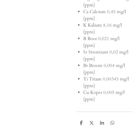
(ppm)
Ca Calcium 0,45 mg/l
(ppm)
K Kalium 8,16 mg/l
(ppm)
B Boor 0,021 mg/l
(ppm)
Sr Strontium 0,02 mg/l
(ppm)
Br Broom 0,004 mg/l
(ppm)
Ti Titaan 0,00345 mg/l
(ppm)
Cu Koper 0,005 mg/l
(ppm)
D
D
S
D
e
e
h
e
l
e
a
l