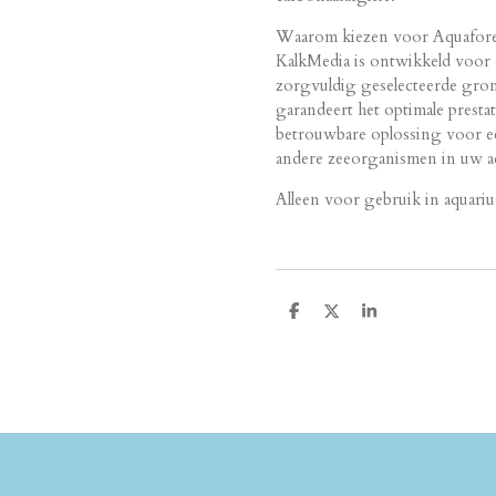
Waarom kiezen voor Aquafore
KalkMedia is ontwikkeld voor 
zorgvuldig geselecteerde gron
garandeert het optimale prestat
betrouwbare oplossing voor ee
andere zeeorganismen in uw a
Alleen voor gebruik in aquari
D
D
S
e
e
h
l
e
a
e
l
r
n
e