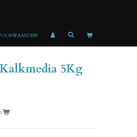
 VOORWAARDEN
 Kalkmedia 5Kg
n