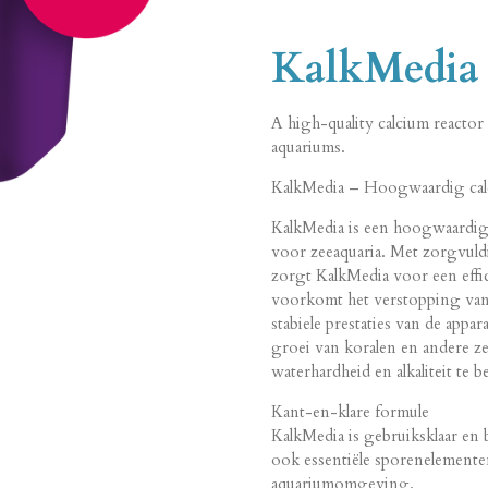
KalkMedia
A high-quality calcium reactor 
aquariums.
KalkMedia – Hoogwaardig cal
KalkMedia is een hoogwaardig
voor zeeaquaria. Met zorgvuld
zorgt KalkMedia voor een effi
voorkomt het verstopping van 
stabiele prestaties van de app
groei van koralen en andere 
waterhardheid en alkaliteit te 
Kant-en-klare formule
KalkMedia is gebruiksklaar en 
ook essentiële sporenelemente
aquariumomgeving.