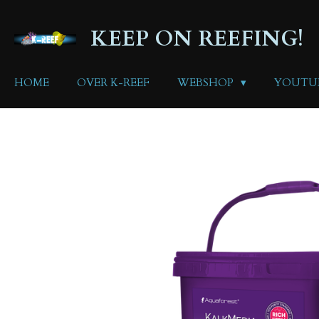
Ga
direct
KEEP ON REEFING!
naar
de
hoofdinhoud
HOME
OVER K-REEF
WEBSHOP
YOUTU