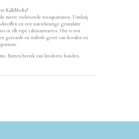
st KalkMedia?
de meest veeleisende zeeaquarianen. Dankzij
dstoffen en een nauwkeurige granulatie
ies in elk type calciumreactor. Het is een
n gezonde en stabiele groei van koralen en
quarium.
ums. Buiten bereik van kinderen houden.