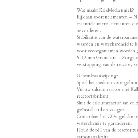
Wat maakt KalkMedia uniek?
Rijk aan sporenelementen – Na
essentiële micro-elementen di
bevorderen.
Stabilisatie van de waterparam
waarden en waterhardheid te 
voor zeeorganismen worden g
5-12 mm Granulatie – Zorgt 
verstopping van de reactor, ze
Gebruiksaanwijzing:
Spoel het medium voor gebrui
Vul uw calciumreactor met Kal
reactorfabrikant.
Sluit de calciumreactor aan en 
geïnstalleerd en vastgezet.
Controleer het CO₂-gehalte om
waterchemie te garanderen.
Houd de pH van de reactor tuss
carbonaatafgifte.