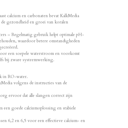
ast calcium en carbonaten bevat KalkMedia
e de gezondheid en groei van koralen
eters – Regelmatig gebruik helpt optimale pH-
behouden, waardoor betere omstandigheden
ecreëerd.
voor een soepele waterstroom en voorkomt
lfs bij zware systeemwerking.
k in RO-water.
kMedia volgens de instructies van de
zorg ervoor dat alle slangen correct zijn
 een ​​goede calciumoplossing en stabiele
en 6,2 en 6,5 voor een effectieve calcium- en