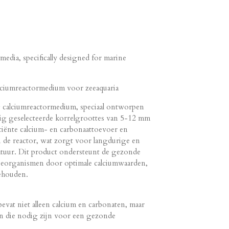
media, specifically designed for marine
ciumreactormedium voor zeeaquaria
 calciumreactormedium, speciaal ontworpen
ig geselecteerde korrelgroottes van 5-12 mm
ciënte calcium- en carbonaattoevoer en
de reactor, wat zorgt voor langdurige en
aratuur. Dit product ondersteunt de gezonde
zeeorganismen door optimale calciumwaarden,
behouden.
bevat niet alleen calcium en carbonaten, maar
n die nodig zijn voor een gezonde