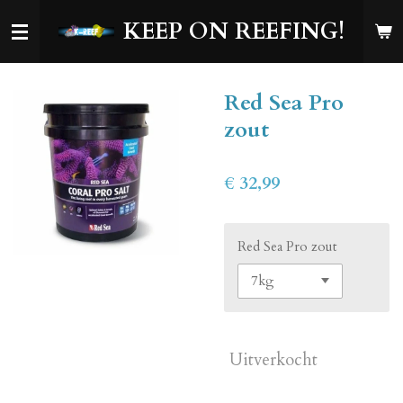
Ga
KEEP ON REEFING!
direct
naar
de
Red Sea Pro
hoofdinhoud
zout
€ 32,99
Red Sea Pro zout
Uitverkocht