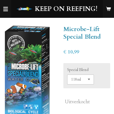
Ga
KEEP ON REEFING!
direct
naar
de
Microbe-Lift
hoofdinhoud
Special Blend
€ 10,99
Special Blend
Uitverkocht