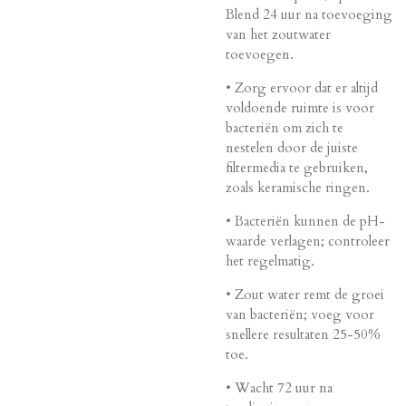
Blend 24 uur na toevoeging
van het zoutwater
toevoegen.
• Zorg ervoor dat er altijd
voldoende ruimte is voor
bacteriën om zich te
nestelen door de juiste
filtermedia te gebruiken,
zoals keramische ringen.
• Bacteriën kunnen de pH-
waarde verlagen; controleer
het regelmatig.
• Zout water remt de groei
van bacteriën; voeg voor
snellere resultaten 25-50%
toe.
• Wacht 72 uur na