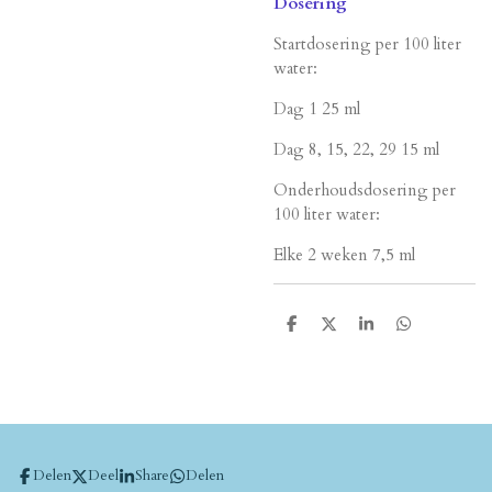
Dosering
Startdosering per 100 liter
water:
Dag 1 25 ml
Dag 8, 15, 22, 29 15 ml
Onderhoudsdosering per
100 liter water:
Elke 2 weken 7,5 ml
D
D
S
D
e
e
h
e
l
e
a
l
e
l
r
e
n
e
n
Delen
Deel
Share
Delen