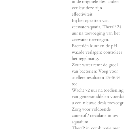
in de originele fles, anders
verliest deze zijn
effectiviteit.
Bij het opzetten van
zeewateraquaria, TheraP 24
uur na toevoeging van het
zeewater toevoegen.
Bacteriën kunnen de pH-
waarde verlagen; controleer
het regelmatig.
Zout water remt de groei
van bacteriën; Voeg voor
snellere resultaten 25-50%
toe.
Wacht 72 uur na toediening
van geneesmiddelen voordat
u een nieuwe dosis toevoegt.
Zorg voor voldoende
zuurstof / circulatie in uw
aquarium.
TheraP in combinatie met