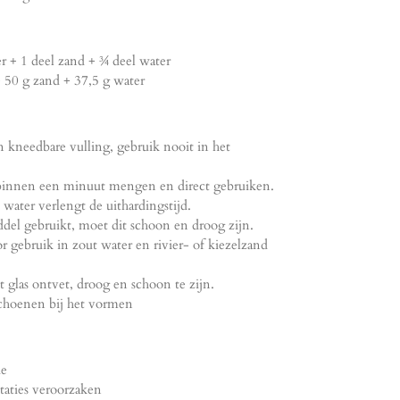
r + 1 deel zand + ¾ deel water
 50 g zand + 37,5 g water
n kneedbare vulling, gebruik nooit in het
 binnen een minuut mengen en direct gebruiken.
water verlengt de uithardingstijd.
ddel gebruikt, moet dit schoon en droog zijn.
 gebruik in zout water en rivier- of kiezelzand
et glas ontvet, droog en schoon te zijn.
choenen bij het vormen
ie
itaties veroorzaken