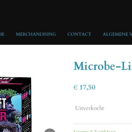
BE
MERCHANDISING
CONTACT
ALGEMENE 
Microbe-Lif
€ 17,50
Uitverkocht
Levering 3-7 werkdagen