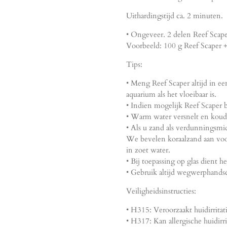
Uithardingstijd ca. 2 minuten.
• Ongeveer. 2 delen Reef Scape
Voorbeeld: 100 g Reef Scaper +
Tips:
• Meng Reef Scaper altijd in ee
aquarium als het vloeibaar is.
• Indien mogelijk Reef Scaper
• Warm water versnelt en koud 
• Als u zand als verdunningsmi
We bevelen koraalzand aan voor
in zoet water.
• Bij toepassing op glas dient h
• Gebruik altijd wegwerphands
Veiligheidsinstructies:
• H315: Veroorzaakt huidirritat
• H317: Kan allergische huidirr