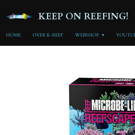
Ga
direct
KEEP ON REEFING!
naar
de
hoofdinhoud
HOME
OVER K-REEF
WEBSHOP
YOUTU