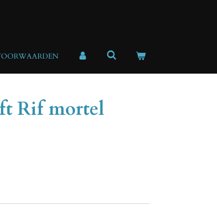
VOORWAARDEN
t Rif mortel