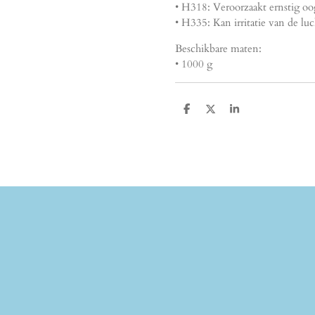
• H318: Veroorzaakt ernstig oog
• H335: Kan irritatie van de l
Beschikbare maten:
• 1000 g
D
D
S
e
e
h
l
e
a
e
l
r
n
e