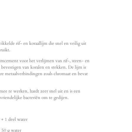
ikkelde rif- en koraallijm die snel en veilig uit
ruikt.
iumcement voor het verlijmen van rif-, steen- en
 bevestigen van koralen en stekken. De lijm is
ware metaalverbindingen zoals chromaat en bevat
ee te werken, hardt zeer snel uit en is een
 vriendelijke bacteriën om te gedijen.
 + 1 deel water
 50 g water