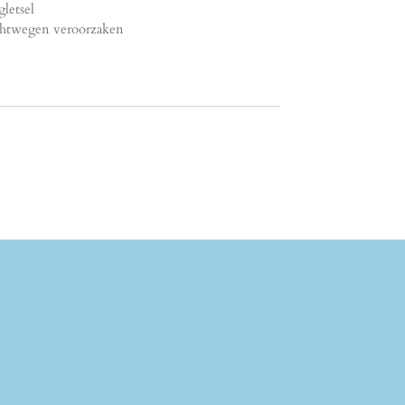
letsel
uchtwegen veroorzaken