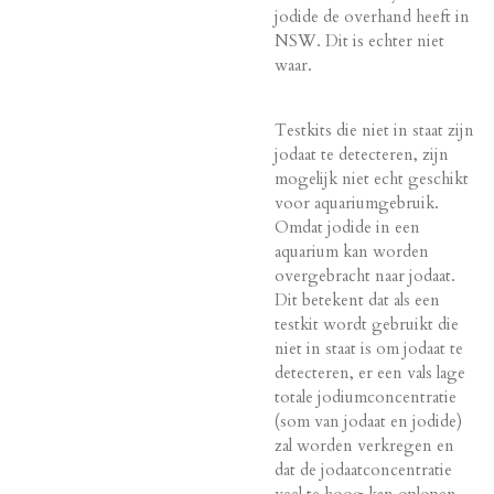
jodide de overhand heeft in
NSW. Dit is echter niet
waar.
Testkits die niet in staat zijn
jodaat te detecteren, zijn
mogelijk niet echt geschikt
voor aquariumgebruik.
Omdat jodide in een
aquarium kan worden
overgebracht naar jodaat.
Dit betekent dat als een
testkit wordt gebruikt die
niet in staat is om jodaat te
detecteren, er een vals lage
totale jodiumconcentratie
(som van jodaat en jodide)
zal worden verkregen en
dat de jodaatconcentratie
veel te hoog kan oplopen