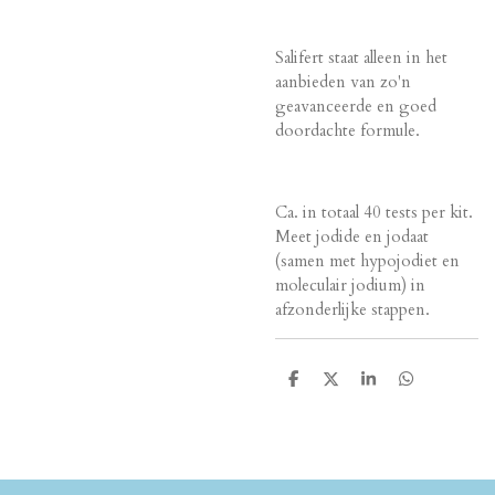
Salifert staat alleen in het
aanbieden van zo'n
geavanceerde en goed
doordachte formule.
Ca. in totaal 40 tests per kit.
Meet jodide en jodaat
(samen met hypojodiet en
moleculair jodium) in
afzonderlijke stappen.
D
D
S
D
e
e
h
e
l
e
a
l
e
l
r
e
n
e
n