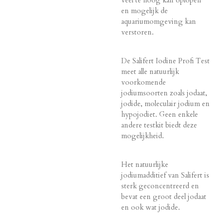
en mogelijk de
aquariumomgeving kan
verstoren.
De Salifert Iodine Profi Test
meet alle natuurlijk
voorkomende
jodiumsoorten zoals jodaat,
jodide, moleculair jodium en
hypojodiet. Geen enkele
andere testkit biedt deze
mogelijkheid.
Het natuurlijke
jodiumadditief van Salifert is
sterk geconcentreerd en
bevat een groot deel jodaat
en ook wat jodide.