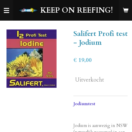
Ga
KEEP ON REEFING!
direct
naar
de
Salifert Profi test
hoofdinhoud
- Jodium
€ 19,00
Uitverkocht
Jodiumtest
Jodium is aanwezig in NSW
(natuurlijk zeewater) in een