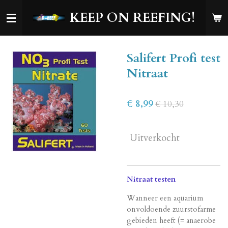
Ga
KEEP ON REEFING!
direct
naar
de
Salifert Profi test
hoofdinhoud
Nitraat
€ 8,99
€ 10,30
Uitverkocht
Nitraat testen
Wanneer een aquarium
onvoldoende zuurstofarme
gebieden heeft (= anaerobe