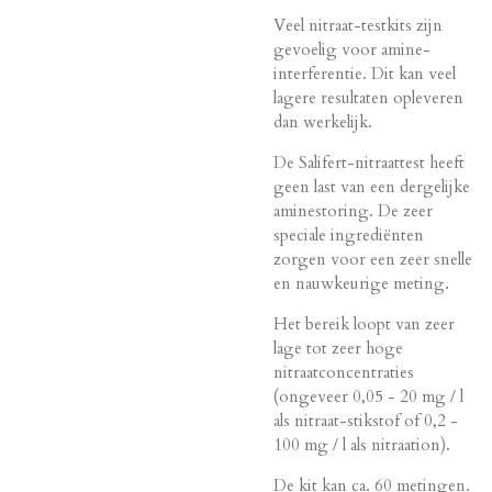
Veel nitraat-testkits zijn
gevoelig voor amine-
interferentie. Dit kan veel
lagere resultaten opleveren
dan werkelijk.
De Salifert-nitraattest heeft
geen last van een dergelijke
aminestoring. De zeer
speciale ingrediënten
zorgen voor een zeer snelle
en nauwkeurige meting.
Het bereik loopt van zeer
lage tot zeer hoge
nitraatconcentraties
(ongeveer 0,05 - 20 mg / l
als nitraat-stikstof of 0,2 -
100 mg / l als nitraation).
De kit kan ca. 60 metingen.