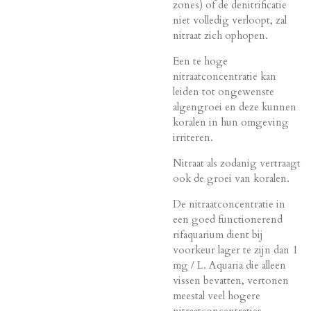
zones) of de denitrificatie
niet volledig verloopt, zal
nitraat zich ophopen.
Een te hoge
nitraatconcentratie kan
leiden tot ongewenste
algengroei en deze kunnen
koralen in hun omgeving
irriteren.
Nitraat als zodanig vertraagt
​​ook de groei van koralen.
De nitraatconcentratie in
een goed functionerend
rifaquarium dient bij
voorkeur lager te zijn dan 1
mg / L. Aquaria die alleen
vissen bevatten, vertonen
meestal veel hogere
nitraatconcentraties.