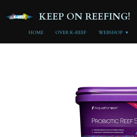
Ga
direct
KEEP ON REEFING!
naar
de
HOME
OVER K-REEF
WEBSHOP
hoofdinhoud