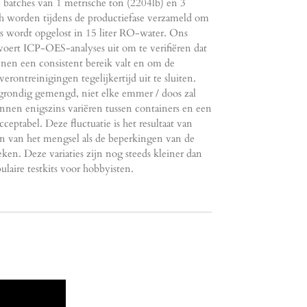
batches van 1 metrische ton (2204lb) en 3
ch worden tijdens de productiefase verzameld om
rs wordt opgelost in 15 liter RO-water. Ons
 voert ICP-OES-analyses uit om te verifiëren dat
nen een consistent bereik valt en om de
ontreinigingen tegelijkertijd uit te sluiten.
 grondig gemengd, niet elke emmer / doos zal
unnen enigszins variëren tussen containers en een
ceptabel. Deze fluctuatie is het resultaat van
n van het mengsel als de beperkingen van de
en. Deze variaties zijn nog steeds kleiner dan
laire testkits voor hobbyisten.