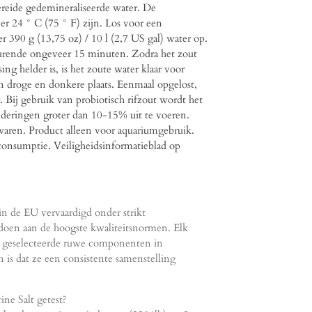
ereide gedemineraliseerde water. De
r 24 ° C (75 ° F) zijn. Los voor een
 390 g (13,75 oz) / 10 l (2,7 US gal) water op.
durende ongeveer 15 minuten. Zodra het zout
ing helder is, is het zoute water klaar voor
n droge en donkere plaats. Eenmaal opgelost,
 Bij gebruik van probiotisch rifzout wordt het
deringen groter dan 10-15% uit te voeren.
waren. Product alleen voor aquariumgebruik.
consumptie. Veiligheidsinformatieblad op
n de EU vervaardigd onder strikt
doen aan de hoogste kwaliteitsnormen. Elk
ig geselecteerde ruwe componenten in
s dat ze een consistente samenstelling
ne Salt getest?