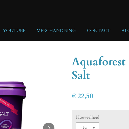
YOUTUBE
MERCHANDISING
CONTACT
AL
Aquaforest 
Salt
€ 22,50
Hoeveelheid