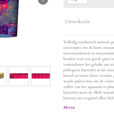
Uitverkocht
Volledig synthetisch zeezout g
ontworpen om de beste omstand
micronutriënten en macronutri
koralen voor een goede groei en
verminderen het gehalte aan ni
pathogene bacteriën in het zee
bereid zeewater direct worden 
wordt aanbevolen om de eerste 
vullen van het aquarium te pla
bacteriën moet de dKH-waard
kunnen een negatief effect heb
Mixen