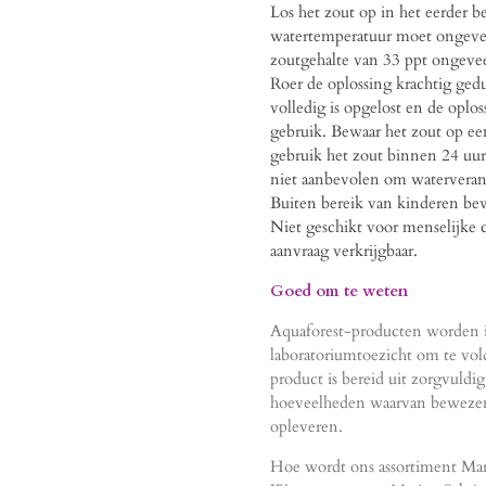
Los het zout op in het eerder b
watertemperatuur moet ongevee
zoutgehalte van 33 ppt ongeveer
Roer de oplossing krachtig ge
volledig is opgelost en de oploss
gebruik. Bewaar het zout op ee
gebruik het zout binnen 24 uur.
niet aanbevolen om waterveran
Buiten bereik van kinderen be
Niet geschikt voor menselijke 
aanvraag verkrijgbaar.
Goed om te weten
Aquaforest-producten worden i
laboratoriumtoezicht om te vol
product is bereid uit zorgvuld
hoeveelheden waarvan bewezen i
opleveren.
Hoe wordt ons assortiment Mari