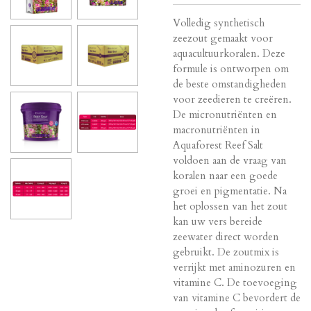
Volledig synthetisch
zeezout gemaakt voor
aquacultuurkoralen. Deze
formule is ontworpen om
de beste omstandigheden
voor zeedieren te creëren.
De micronutriënten en
macronutriënten in
Aquaforest Reef Salt
voldoen aan de vraag van
koralen naar een goede
groei en pigmentatie. Na
het oplossen van het zout
kan uw vers bereide
zeewater direct worden
gebruikt. De zoutmix is ​​
verrijkt met aminozuren en
vitamine C. De toevoeging
van vitamine C bevordert de