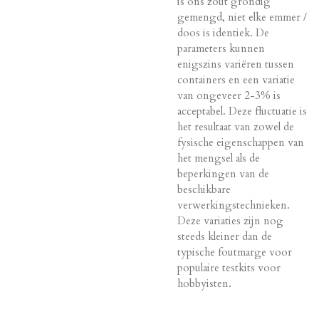
is ons zout grondig
gemengd, niet elke emmer /
doos is identiek. De
parameters kunnen
enigszins variëren tussen
containers en een variatie
van ongeveer 2-3% is
acceptabel. Deze fluctuatie is
het resultaat van zowel de
fysische eigenschappen van
het mengsel als de
beperkingen van de
beschikbare
verwerkingstechnieken.
Deze variaties zijn nog
steeds kleiner dan de
typische foutmarge voor
populaire testkits voor
hobbyisten.