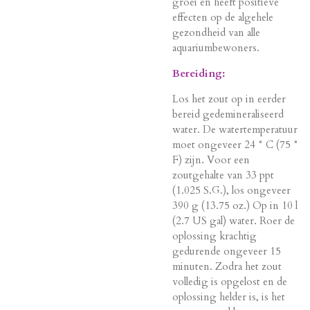
groei en heeft positieve
effecten op de algehele
gezondheid van alle
aquariumbewoners.
Bereiding:
Los het zout op in eerder
bereid gedemineraliseerd
water. De watertemperatuur
moet ongeveer 24 ° C (75 °
F) zijn. Voor een
zoutgehalte van 33 ppt
(1.025 S.G.), los ongeveer
390 g (13.75 oz.) Op in 10 l
(2.7 US gal) water. Roer de
oplossing krachtig
gedurende ongeveer 15
minuten. Zodra het zout
volledig is opgelost en de
oplossing helder is, is het