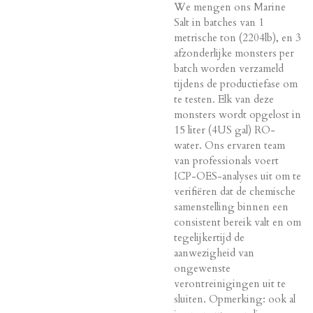
We mengen ons Marine
Salt in batches van 1
metrische ton (2204lb), en 3
afzonderlijke monsters per
batch worden verzameld
tijdens de productiefase om
te testen. Elk van deze
monsters wordt opgelost in
15 liter (4US gal) RO-
water. Ons ervaren team
van professionals voert
ICP-OES-analyses uit om te
verifiëren dat de chemische
samenstelling binnen een
consistent bereik valt en om
tegelijkertijd de
aanwezigheid van
ongewenste
verontreinigingen uit te
sluiten. Opmerking: ook al