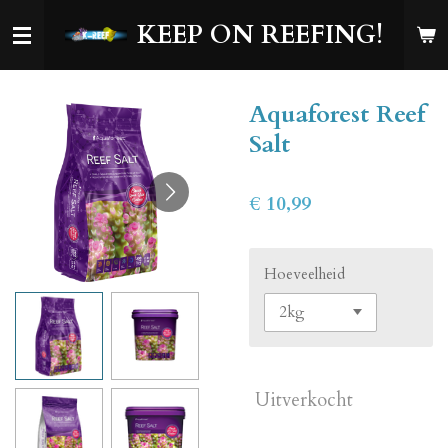
Ga
KEEP ON REEFING!
direct
naar
de
Aquaforest Reef
hoofdinhoud
Salt
€ 10,99
Hoeveelheid
Uitverkocht