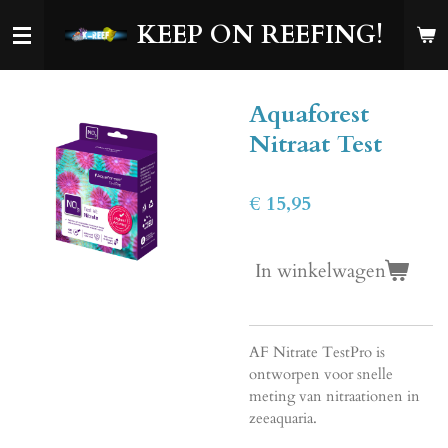
Ga
KEEP ON REEFING!
direct
naar
de
Aquaforest
hoofdinhoud
Nitraat Test
€ 15,95
In winkelwagen
AF Nitrate TestPro is
ontworpen voor snelle
meting van nitraationen in
zeeaquaria.