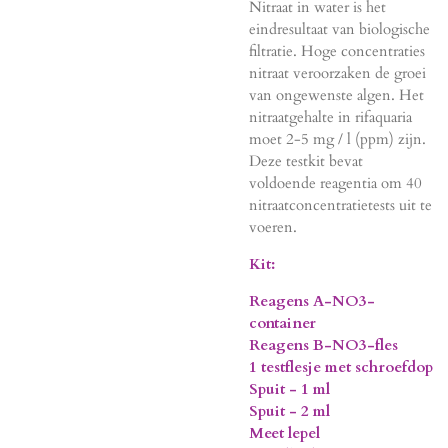
Nitraat in water is het
eindresultaat van biologische
filtratie. Hoge concentraties
nitraat veroorzaken de groei
van ongewenste algen. Het
nitraatgehalte in rifaquaria
moet 2-5 mg / l (ppm) zijn.
Deze testkit bevat
voldoende reagentia om 40
nitraatconcentratietests uit te
voeren.
Kit:
Reagens A-NO3-
container
Reagens B-NO3-fles
1 testflesje met schroefdop
Spuit - 1 ml
Spuit - 2 ml
Meet lepel