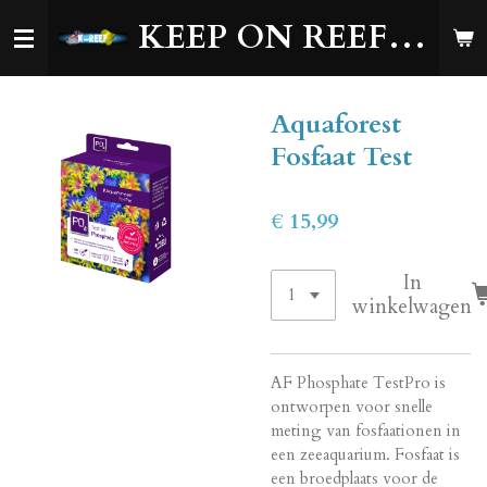
Ga
KEEP ON REEFING!
direct
naar
de
Aquaforest
hoofdinhoud
Fosfaat Test
€ 15,99
In
winkelwagen
AF Phosphate TestPro is
ontworpen voor snelle
meting van fosfaationen in
een zeeaquarium. Fosfaat is
een broedplaats voor de