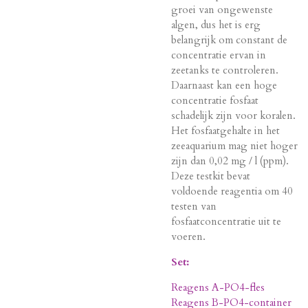
groei van ongewenste
algen, dus het is erg
belangrijk om constant de
concentratie ervan in
zeetanks te controleren.
Daarnaast kan een hoge
concentratie fosfaat
schadelijk zijn voor koralen.
Het fosfaatgehalte in het
zeeaquarium mag niet hoger
zijn dan 0,02 mg / l (ppm).
Deze testkit bevat
voldoende reagentia om 40
testen van
fosfaatconcentratie uit te
voeren.
Set:
Reagens A-PO4-fles
Reagens B-PO4-container