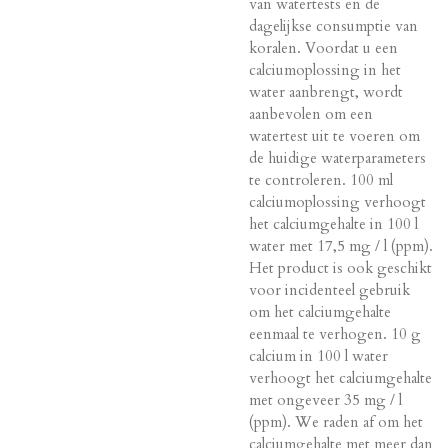
van watertests en de
dagelijkse consumptie van
koralen. Voordat u een
calciumoplossing in het
water aanbrengt, wordt
aanbevolen om een ​​
watertest uit te voeren om
de huidige waterparameters
te controleren. 100 ml
calciumoplossing verhoogt
het calciumgehalte in 100 l
water met 17,5 mg / l (ppm).
Het product is ook geschikt
voor incidenteel gebruik
om het calciumgehalte
eenmaal te verhogen. 10 g
calcium in 100 l water
verhoogt het calciumgehalte
met ongeveer 35 mg / l
(ppm). We raden af ​​om het
calciumgehalte met meer dan