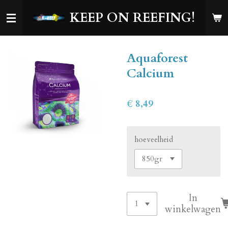
Ga
KEEP ON REEFING!
direct
naar
de
Aquaforest
hoofdinhoud
Calcium
€ 8,49
hoeveelheid
In
winkelwagen