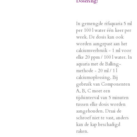
Dosering:
In gemengde rifaquaria 5 ml
per 100 l water één keer per
week. De dosis kan ook
worden aangepast aan het
calciumverbruik - 1 ml voor
elke 20 ppm / 100 l water. In
aquaria met de Balling-
methode - 20 ml / 1 l
calciumoplossing. Bij
gebruik van Componenten
A, B, C moet een
tijdsinterval van 5 minuten
tussen elke dosis worden
aangehouden. Draai de
schroef niet te vast, anders
kan de kap beschadigd
raken.