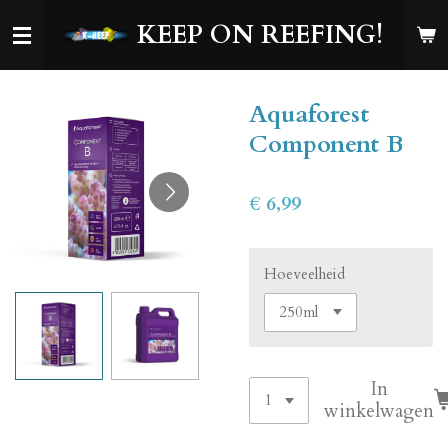
Ga
KEEP ON REEFING!
direct
naar
de
Aquaforest
hoofdinhoud
Component B
€ 6,99
Hoeveelheid
In
winkelwagen