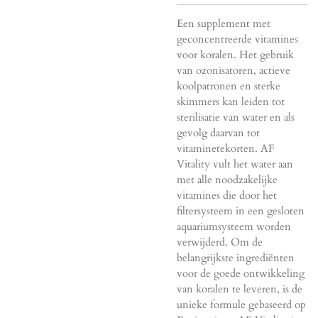
Een supplement met
geconcentreerde vitamines
voor koralen. Het gebruik
van ozonisatoren, actieve
koolpatronen en sterke
skimmers kan leiden tot
sterilisatie van water en als
gevolg daarvan tot
vitaminetekorten. AF
Vitality vult het water aan
met alle noodzakelijke
vitamines die door het
filtersysteem in een gesloten
aquariumsysteem worden
verwijderd. Om de
belangrijkste ingrediënten
voor de goede ontwikkeling
van koralen te leveren, is de
unieke formule gebaseerd op