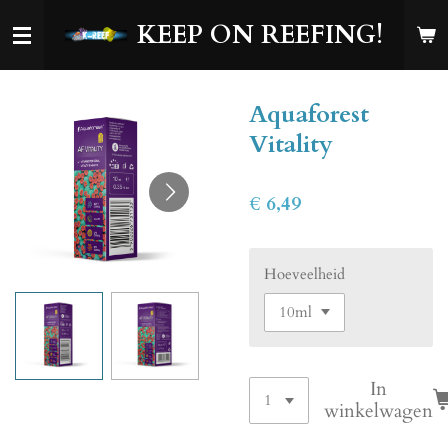
Ga
KEEP ON REEFING!
direct
naar
de
Aquaforest
hoofdinhoud
Vitality
€ 6,49
Hoeveelheid
In
winkelwagen