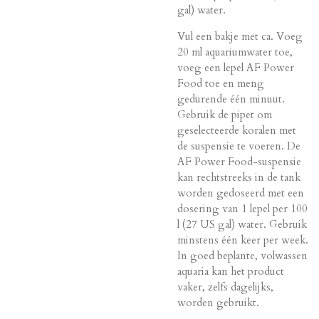
gal) water.
Vul een bakje met ca. Voeg
20 ml aquariumwater toe,
voeg een lepel AF Power
Food toe en meng
gedurende één minuut.
Gebruik de pipet om
geselecteerde koralen met
de suspensie te voeren. De
AF Power Food-suspensie
kan rechtstreeks in de tank
worden gedoseerd met een
dosering van 1 lepel per 100
l (27 US gal) water. Gebruik
minstens één keer per week.
In goed beplante, volwassen
aquaria kan het product
vaker, zelfs dagelijks,
worden gebruikt.