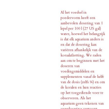
Al het voedsel in
poedervorm heeft een
aanbevolen dosering van 1
lepel per 100 l (27 US gal)
water, hoewel het belangrijk
is dat elk aquarium anders is
en dat de dosering kan
variëren afhankelijk van de
koraalafzetting. We raden
aan om te beginnen met het
doseren van
voedingsmiddelen en
supplementen vanaf de helft
van de dosis (zelfs ¼) en om
de koralen en hun reacties
op het toegediende voer te
observeren. Als het
aquarium geen tekenen van
overdosering vertoont,