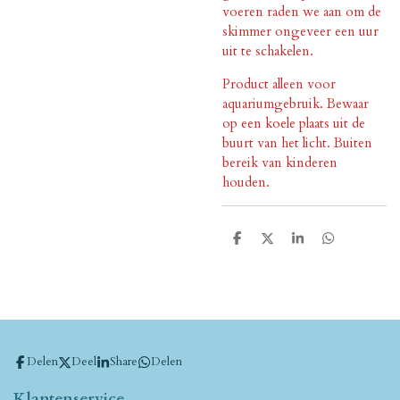
voeren raden we aan om de
skimmer ongeveer een uur
uit te schakelen.
Product alleen voor
aquariumgebruik. Bewaar
op een koele plaats uit de
buurt van het licht. Buiten
bereik van kinderen
houden.
D
D
S
D
e
e
h
e
l
e
a
l
e
l
r
e
n
e
n
Delen
Deel
Share
Delen
Klantenservice