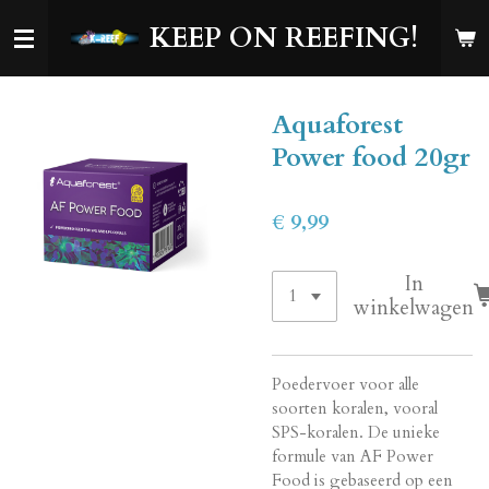
Ga
KEEP ON REEFING!
direct
naar
de
Aquaforest
hoofdinhoud
Power food 20gr
€ 9,99
In
winkelwagen
Poedervoer voor alle
soorten koralen, vooral
SPS-koralen. De unieke
formule van AF Power
Food is gebaseerd op een