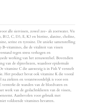
r alle siervissen, zowel zee- als zoetwater. Vis
, B12, C, D3, E, K3 en biotine, alanine, choline,
ysine, serine en tyrosine. De unieke samenstelling
p B-vitamines, die de vitaliteit van vissen
eerstand tegen stress verhogen en
 goede werking van het zenuwstelsel. Bovendien
ng van de slijmvliezen, waardoor epidermale
 vitamine C die aanwezig is in Fish V versnelt
e. Het product bevat ook vitamine K die vooral
l na ziekten en verantwoordelijk is voor een
E versterkt de wanden van de bloedvaten en
het werk van de geslachtsklieren van de vissen,
toeneemt. Aanbevolen voor gebruik met
 niet voldoende vitamines bevatten.