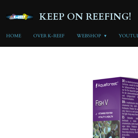
Ga
direct
KEEP ON REEFING!
naar
de
hoofdinhoud
HOME
OVER K-REEF
WEBSHOP
YOUTU