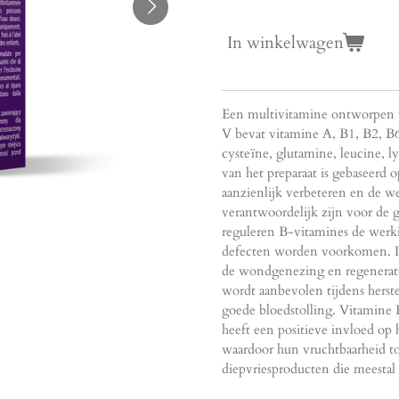
In winkelwagen
Een multivitamine ontworpen voo
V bevat vitamine A, B1, B2, B6
cysteïne, glutamine, leucine, l
van het preparaat is gebaseerd o
aanzienlijk verbeteren en de w
verantwoordelijk zijn voor de
reguleren B-vitamines de werki
defecten worden voorkomen. De
de wondgenezing en regenerati
wordt aanbevolen tijdens herste
goede bloedstolling. Vitamine 
heeft een positieve invloed op 
waardoor hun vruchtbaarheid 
diepvriesproducten die meestal