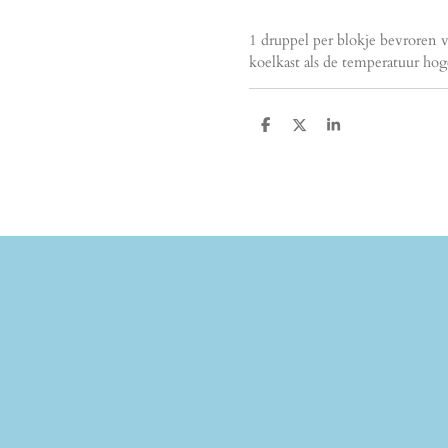
1 druppel per blokje bevroren
koelkast als de temperatuur hog
D
D
S
e
e
h
l
e
a
e
l
r
n
e