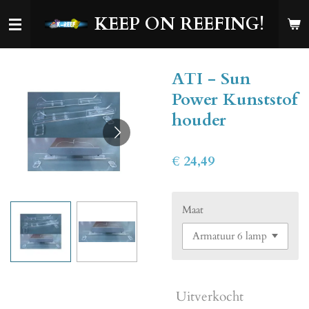
Ga
KEEP ON REEFING!
direct
naar
de
ATI - Sun
hoofdinhoud
Power Kunststof
houder
€ 24,49
Maat
Uitverkocht