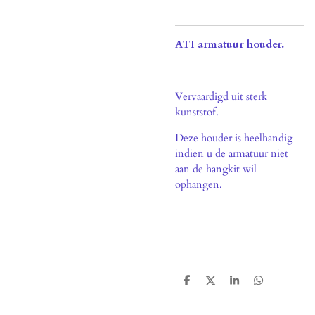
ATI armatuur houder.
Vervaardigd uit sterk
kunststof.
Deze houder is heelhandig
indien u de armatuur niet
aan de hangkit wil
ophangen.
D
D
S
D
e
e
h
e
l
e
a
l