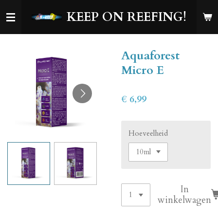
Ga
KEEP ON REEFING!
direct
naar
de
Aquaforest
hoofdinhoud
Micro E
€ 6,99
Hoeveelheid
In
winkelwagen