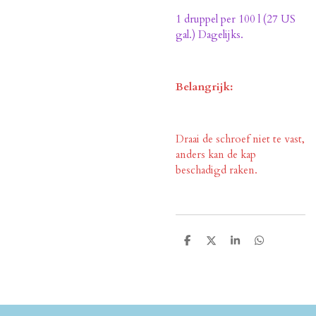
1 druppel per 100 l (27 US
gal.) Dagelijks.
Belangrijk:
Draai de schroef niet te vast,
anders kan de kap
beschadigd raken.
D
D
S
D
e
e
h
e
l
e
a
l
e
l
r
e
n
e
n