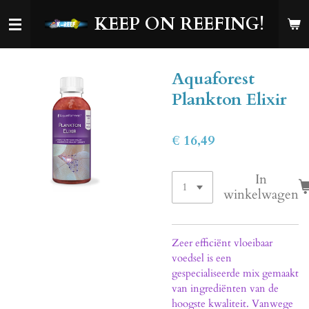
Ga
KEEP ON REEFING!
direct
naar
de
Aquaforest
hoofdinhoud
Plankton Elixir
€ 16,49
In
winkelwagen
Zeer efficiënt vloeibaar
voedsel is een
gespecialiseerde mix gemaakt
van ingrediënten van de
hoogste kwaliteit. Vanwege