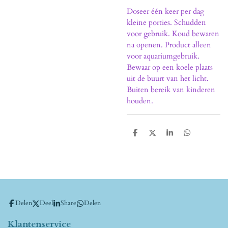
Doseer één keer per dag
kleine porties. Schudden
voor gebruik. Koud bewaren
na openen. Product alleen
voor aquariumgebruik.
Bewaar op een koele plaats
uit de buurt van het licht.
Buiten bereik van kinderen
houden.
D
D
S
D
e
e
h
e
l
e
a
l
e
l
r
e
n
e
n
Delen
Deel
Share
Delen
Klantenservice