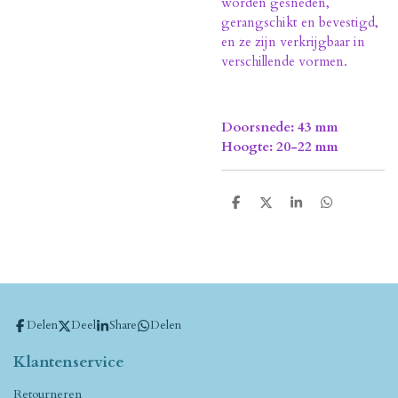
worden gesneden,
gerangschikt en bevestigd,
en ze zijn verkrijgbaar in
verschillende vormen.
Doorsnede: 43 mm
Hoogte: 20-22 mm
D
D
S
D
e
e
h
e
l
e
a
l
e
l
r
e
n
e
n
Delen
Deel
Share
Delen
Klantenservice
Retourneren