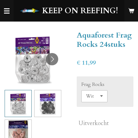
Ga
KEEP ON REEFING!
direct
naar
de
Aquaforest Frag
hoofdinhoud
Rocks 24stuks
€ 11,99
Frag Rocks
Uitverkocht