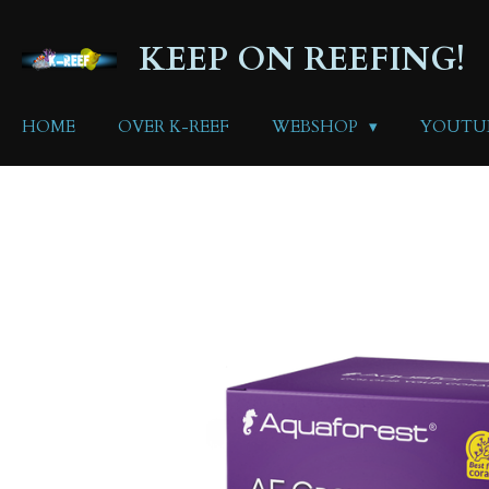
Ga
direct
KEEP ON REEFING!
naar
de
hoofdinhoud
HOME
OVER K-REEF
WEBSHOP
YOUTU