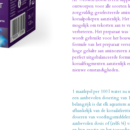
ontworpen voor alle soorten k
zorgvuldig geselecteerde amin
koraalpoliepen aanzienlijk. H
mogelijk om tekorten aan te vu
verbeteren. Het preparaat was 
wordt gebruikt voor het bouwe
formule van het preparaat versn
hoge gehalte aan aminozuren 
perfect uitgebalanceerde form
koraalfragmenten aanzienlijk e
nieuwe omstandigheden.
1 maatlepel per 100 l water na
een aanbevolen dosering van 1 
belangrijk is dat elk aquarium 
afhankelijk van de koraalafze
doseren van voedingsmiddelen
aanbevolen dosis of (zelfs ¼) 
en hun reactie op het toegedi