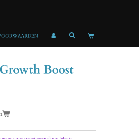
 VOORWAARDEN
 Growth Boost
n
ment voor groeiversnelling. Het is