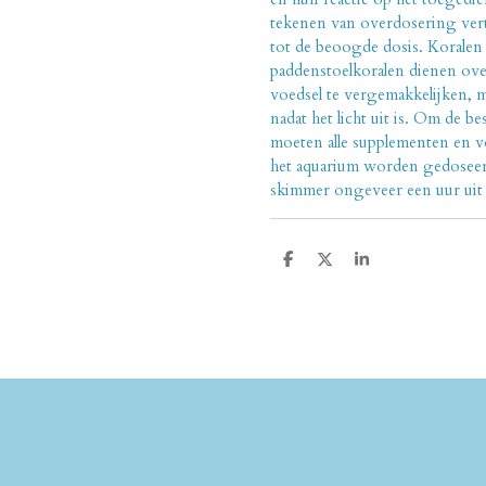
tekenen van overdosering ver
tot de beoogde dosis. Koralen
paddenstoelkoralen dienen o
voedsel te vergemakkelijken,
nadat het licht uit is. Om de 
moeten alle supplementen en v
het aquarium worden gedoseer
skimmer ongeveer een uur uit 
D
D
S
e
e
h
l
e
a
e
l
r
n
e