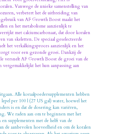
oralen. Vanwege de unieke samenstelling van
ozuren, verbetert het de uitbreiding van
et gebruik van AF Growth Boost maakt het
llen en het metabolisme aanzienlijk te
verrijkt met calciumcarbonaat, dat door koralen
n van skeletten. De speciaal geselecteerde
elt het verkalkingsproces aanzienlijk en het
zorgt voor een gezonde groei. Dankzij de
ule versnelt AF Growth Boost de groei van de
n vergemakkelijkt het hun aanpassing aan
 uitgaan. Alle koraalpoedersupplementen hebben
lepel per 100 l (27 US gal) water, hoewel het
anders is en dat de dosering kan variëren,
tting. We raden aan om te beginnen met het
 en supplementen met de helft van de
van de aanbevolen hoeveelheid en om de koralen
ende voer te observeren. Als het aquarium geen