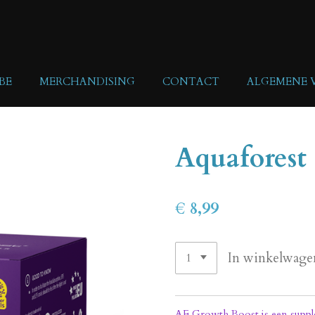
BE
MERCHANDISING
CONTACT
ALGEMENE
Aquaforest
€ 8,99
In winkelwage
AF Growth Boost is een supple