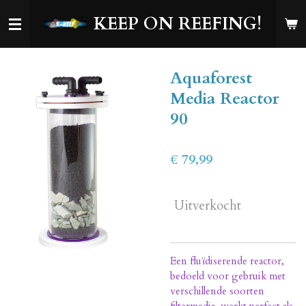
Ga
KEEP ON REEFING!
direct
naar
de
Aquaforest
hoofdinhoud
Media Reactor
90
€ 79,99
Uitverkocht
Een fluïdiserende reactor,
bedoeld voor gebruik met
verschillende soorten
filtermedia, werkt perfect als