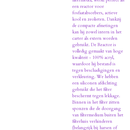
een reactor voor
fosfaatabsorbers, actieve
kool en zeolieten. Dankzij
de compacte afmetingen
kan hij zowel intern in het
carter als extern worden
gebruikt. De Reactor is
volledig gemaakt van hoge
kwaliteit - 100% acryl,
waardoor hij bestand is
tegen beschadigingen en
verkleuring. We hebben
een siliconen afdichting
gebruikt die het filter
beschermt tegen lekkage.
Binnen in het filter zitten
sponzen die de doorgang
van filtermedium buiten het
filterhuis verhinderen
(belangrijk bij harsen of