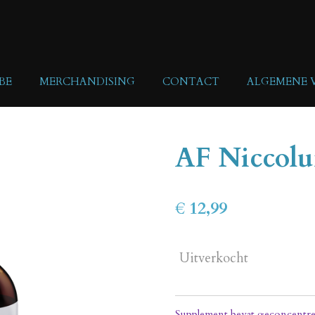
BE
MERCHANDISING
CONTACT
ALGEMENE
AF Niccol
€ 12,99
Uitverkocht
Supplement bevat geconcentree