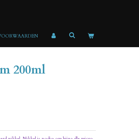
 VOORWAARDEN
um 200ml
rd nikkel. Nikkel is nodig om bijna alle micro-