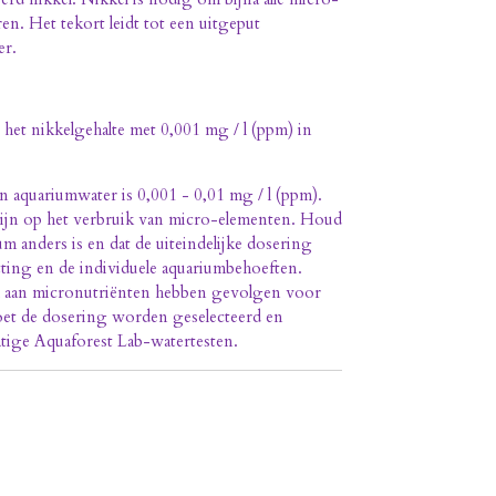
en. Het tekort leidt tot een uitgeput
er.
het nikkelgehalte met 0,001 mg / l (ppm) in
n aquariumwater is 0,001 - 0,01 mg / l (ppm).
ijn op het verbruik van micro-elementen. Houd
m anders is en dat de uiteindelijke dosering
etting en de individuele aquariumbehoeften.
el aan micronutriënten hebben gevolgen voor
et de dosering worden geselecteerd en
atige Aquaforest Lab-watertesten.