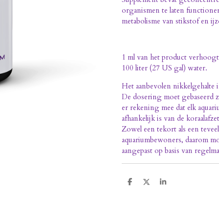
organismen te laten functioner
metabolisme van stikstof en ijz
1 ml van het product verhoogt 
100 liter (27 US gal) water.
Het aanbevolen nikkelgehalte i
De dosering moet gebaseerd z
er rekening mee dat elk aquariu
afhankelijk is van de koraalafz
Zowel een tekort als een teve
aquariumbewoners, daarom mo
aangepast op basis van regelm
D
D
S
e
e
h
l
e
a
e
l
r
n
e