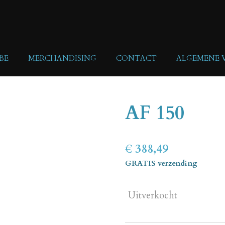
BE
MERCHANDISING
CONTACT
ALGEMENE
AF 150
€ 388,49
GRATIS verzending
Uitverkocht