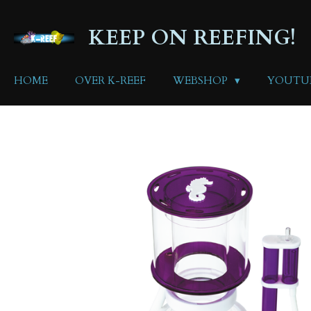
Ga
direct
KEEP ON REEFING!
naar
de
hoofdinhoud
HOME
OVER K-REEF
WEBSHOP
YOUTU