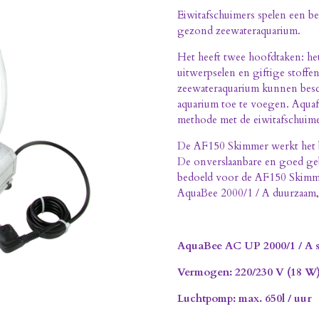
Eiwitafschuimers spelen een be
gezond zeewateraquarium.
Het heeft twee hoofdtaken: he
uitwerpselen en giftige stoffe
zeewateraquarium kunnen besc
aquarium toe te voegen. Aquaf
methode met de eiwitafschuime
De AF150 Skimmer werkt het be
De onverslaanbare en goed ge
bedoeld voor de AF150 Skimmer
AquaBee 2000/1 / A duurzaam, s
AquaBee AC UP 2000/1 / A sp
Vermogen: 220/230 V (18 W
Luchtpomp: max. 650l / uur