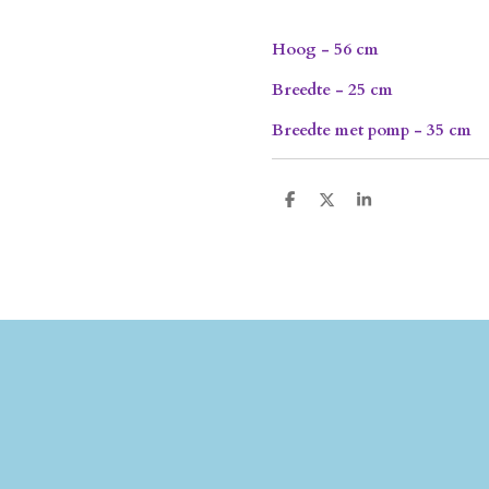
Hoog - 56 cm
Breedte - 25 cm
Breedte met pomp - 35 cm
D
D
S
e
e
h
l
e
a
e
l
r
n
e