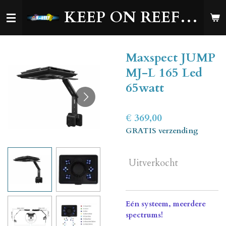
Ga
KEEP ON REEFING!
direct
naar
de
Maxspect JUMP
hoofdinhoud
MJ-L 165 Led
65watt
€ 369,00
GRATIS verzending
Uitverkocht
Eén systeem, meerdere
spectrums!