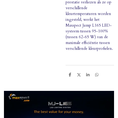
prestatie verliezen als ze op
verschillende
kleurtemperaturen worden
ingesteld, werkt het
Maxspect Jump L165 LED-
systeem tussen 95-100%
(tussen 62-65 W) van de
maximale efficiëntie tussen
verschillende kleurprofielen.
D
D
S
D
e
e
h
e
l
e
a
l
e
l
r
e
n
e
n