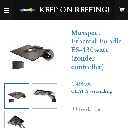
Ga
KEEP ON REEFING!
direct
naar
de
Maxspect
hoofdinhoud
Ethereal Bundle
ES-130watt
(zonder
controller)
€ 499,00
GRATIS verzending
Uitverkocht