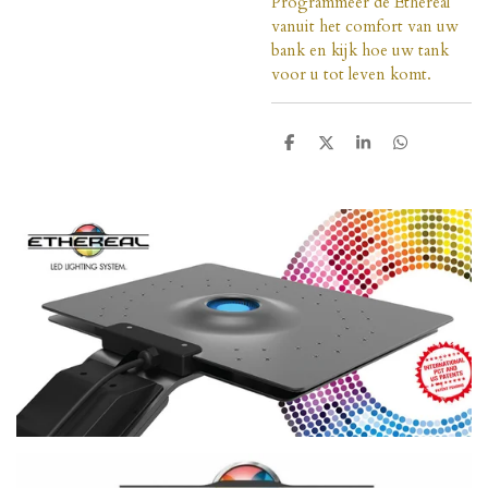
Programmeer de Ethereal
vanuit het comfort van uw
bank en kijk hoe uw tank
voor u tot leven komt.
D
D
S
D
e
e
h
e
l
e
a
l
e
l
r
e
n
e
n