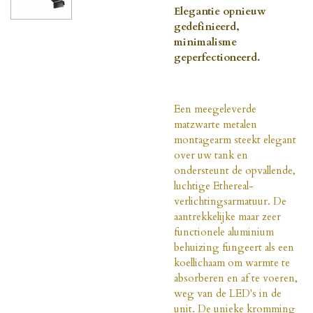
Elegantie opnieuw
gedefinieerd,
minimalisme
geperfectioneerd.
Een meegeleverde
matzwarte metalen
montagearm steekt elegant
over uw tank en
ondersteunt de opvallende,
luchtige Ethereal-
verlichtingsarmatuur. De
aantrekkelijke maar zeer
functionele aluminium
behuizing fungeert als een
koellichaam om warmte te
absorberen en af te voeren,
weg van de LED's in de
unit. De unieke kromming