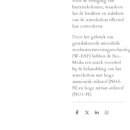
voor de vestiging van
bacteriekolonies, waardoor
het de kwaliteit en stabiliteit
van de waterkolom effectief
kan controleren.
Door het gebruik van
gestabiliseerde microbiële
rioolwaterzuiveringstechnolo
(W-BAF) hebben de Bio-
Media een uniek voordeel
bij de behandeling van het
waterkolom met hoge
ammoniak-stikstof (NH4-
N) en hoge nitraat-stikstof
(NO3-N).
D
D
S
D
e
e
h
e
l
e
a
l
e
l
r
e