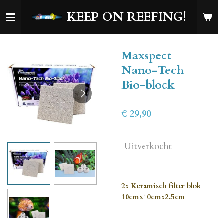
Ga
KEEP ON REEFING!
direct
naar
de
Maxspect
hoofdinhoud
Nano-Tech
Bio-block
€ 29,90
Uitverkocht
2x Keramisch filter blok
10cmx10cmx2.5cm